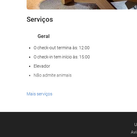
Serviços
Geral
O check-out termina às: 12:00
O check-in tem início às: 15:00
Elevador
Não admite animais
Serviços de receção
Mais serviços
Recepção 24 horas
Depósito de bagagens
U
Internet
Avi