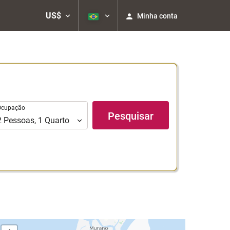
US$
Minha conta
upação
Ocupação
Pesquisar
2
Pessoas
,
1
Quarto