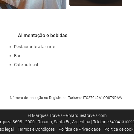
Alimentação e bebidas
Restaurante à la carte
Bar
Café no local
Bem-estar
Número de inscrição no Registro de Turismo: IT027042A1QD8T9DAW
Spa
Academia
El Marques Travels - elmarquestravels.com
rquiza 3698 - 2000 - Rosario, Santa Fe, Argentina | Telefone
54934131009
Serviço de limpeza
so legal
Termos e Condições
Política de Privacidade
Política de cook