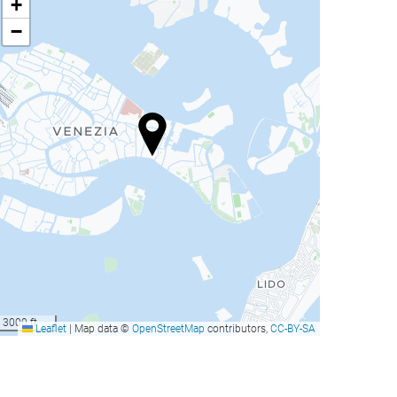
+
−
3000 ft
Leaflet
|
Map data ©
OpenStreetMap
contributors,
CC-BY-SA