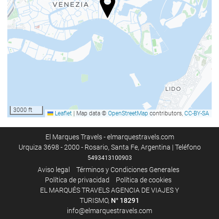
Guardaequipaje
Bienestar
Spa
Gimnasio
Acceso a Internet
Wifi gratis
3000 ft
Leaflet
|
Map data ©
OpenStreetMap
contributors,
CC-BY-SA
Servicio de limpieza
El Marques Travels - elmarquestravels.com
Urquiza 3698 - 2000 - Rosario, Santa Fe, Argentina | Teléfono
Servicio de lavandería
5493413100903
Aviso legal
Términos y Condiciones Generales
Política de privacidad
Política de cookies
EL MARQUÉS TRAVELS AGENCIA DE VIAJES Y
TURISMO,
N°
18291
info@elmarquestravels.com