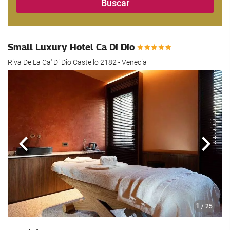
Buscar
Small Luxury Hotel Ca Di Dio
Riva De La Ca' Di Dio Castello 2182 - Venecia
Anterior
Sigui
1
/ 25