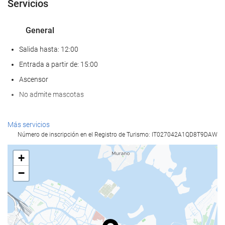
Servicios
General
Salida hasta: 12:00
Entrada a partir de: 15:00
Ascensor
No admite mascotas
Comida y bebida
Más servicios
Número de inscripción en el Registro de Turismo: IT027042A1QD8T9DAW
Restaurante a la carta
Bar
+
Cafetera en zonas comunes
−
Servicios de recepción
Recepción 24 horas