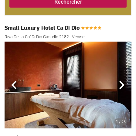
Rechercher
Small Luxury Hotel Ca Di Dio
Riva De La Ca' Di Dio Castello 2182 - Venise
Précédent
Suiva
1
/ 25