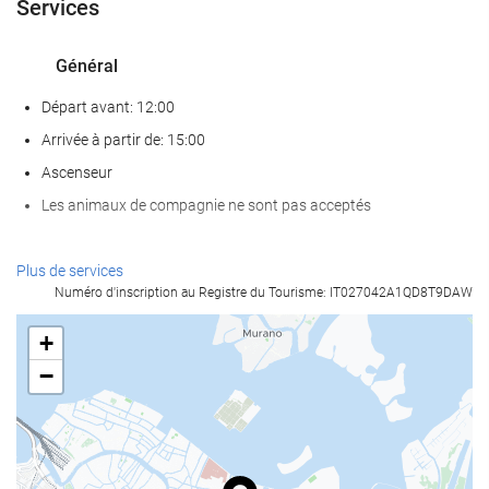
Services
Général
Départ avant: 12:00
Arrivée à partir de: 15:00
Ascenseur
Les animaux de compagnie ne sont pas acceptés
Nourriture et boissons
Plus de services
Numéro d'inscription au Registre du Tourisme: IT027042A1QD8T9DAW
Restaurant à la carte
Bar
+
Café sur place
−
Services de réception
Réception ouverte 24h/24