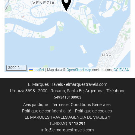
Bagagerie
Bien-être
Spa
Salle de Fitness
Internet
Wi-Fi gratuit
3000 ft
Leaflet
|
Map data ©
OpenStreetMap
contributors,
CC-BY-SA
Service de nettoyage
El Marques Travels - elmarquestravels.com
Urquiza 3698 - 2000 - Rosario, Santa Fe, Argentina | Téléphone
Service Blanchisserie
5493413100903
Avis juridique
Termes et Conditions Générales
Politique de confidentialité
Politique de cookies
EL MARQUÉS TRAVELS AGENCIA DE VIAJES Y
TURISMO,
N°
18291
info@elmarquestravels.com