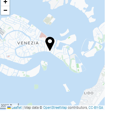
+
−
3000 ft
Leaflet
|
Map data ©
OpenStreetMap
contributors,
CC-BY-SA