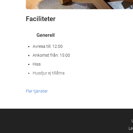
Faciliteter
Generell
Avresa till: 12:00
Ankomst från: 15:00
Hiss
Husdjur ej tillåtna
Receptionstjänster
Fler tjänster
24-timmarsreception
Bagageförvaring
Internet
Le