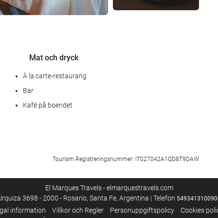
Mat och dryck
À la carte-restaurang
Bar
Kafé på boendet
Hälsa
Tourism Registreringsnummer: IT027042A1QD8T9DAW
Spa
gym
El Marques Travels - elmarquestravels.com
Urquiza 3698 - 2000 - Rosario, Santa Fe, Argentina | Telefon
549341310090
Städningstjänst
gal information
Villkor och Regler
Personuppgiftspolicy
Cookies poli