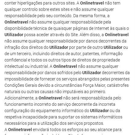
conter hiperligações para outros sites. A
Onlinetravel
não tem
qualquer controlo sobre estes sites e não assume qualquer
responsabilidade pelo seu conteúdo. Da mesma forma, a
Onlinetravel
não assume qualquer responsabilidade pela
disponibilidade técnica de quaisquer páginas de Internet às quais o
Utilizador
possa aceder através do Site. Além disso, a
Onlinetravel
não assume qualquer responsabilidade por danos decorrentes da
infração dos direitos do
Utilizador
por parte de outro
Utilizador
ou
de um terceiro, incluindo direitos de autor, patentes, informação
confidencial e todos os outros tipos de direitos de propriedade
intelectual ou industrial. A
Onlinetravel
não assume qualquer
responsabilidade por danos sofridos pelo
Utilizador
decorrentes da
impossibilidade de fornecer os serviços abrangidos pelas presentes
Condições Gerais devido a circunstâncias Força Maior, catástrofes
naturais ou outras causas não imputáveis ao primeiro.
Adicionalmente, a
Onlinetravel
não será responsabilizada pelo
funcionamento incorreto do serviço decorrente da incorreta
configuração do equipamento informático do
Utilizador
ou da
respetiva incapacidade para suportar os sistemas informáticos
necessários para a utilização dos serviços propostos.
A
Onlinetravel
envidará todos os esforços ao seu alcance para