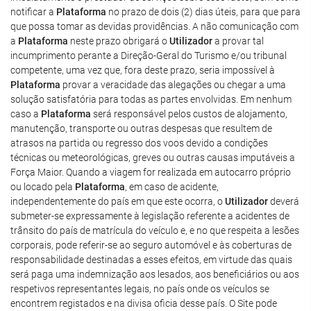
notificar a
Plataforma
no prazo de dois (2) dias úteis, para que para
que possa tomar as devidas providências. A não comunicação com
a
Plataforma
neste prazo obrigará o
Utilizador
a provar tal
incumprimento perante a Direção-Geral do Turismo e/ou tribunal
competente, uma vez que, fora deste prazo, seria impossível à
Plataforma
provar a veracidade das alegações ou chegar a uma
solução satisfatória para todas as partes envolvidas. Em nenhum
caso a
Plataforma
será responsável pelos custos de alojamento,
manutenção, transporte ou outras despesas que resultem de
atrasos na partida ou regresso dos voos devido a condições
técnicas ou meteorológicas, greves ou outras causas imputáveis a
Força Maior. Quando a viagem for realizada em autocarro próprio
ou locado pela
Plataforma
, em caso de acidente,
independentemente do país em que este ocorra, o
Utilizador
deverá
submeter-se expressamente à legislação referente a acidentes de
trânsito do país de matrícula do veículo e, e no que respeita a lesões
corporais, pode referir-se ao seguro automóvel e às coberturas de
responsabilidade destinadas a esses efeitos, em virtude das quais
será paga uma indemnização aos lesados, aos beneficiários ou aos
respetivos representantes legais, no país onde os veículos se
encontrem registados e na divisa oficia desse país. O Site pode