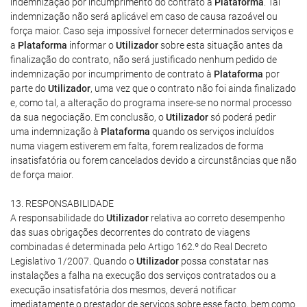
indemnização por incumprimento do contrato à
Plataforma
. Tal
indemnização não será aplicável em caso de causa razoável ou
força maior. Caso seja impossível fornecer determinados serviços e
a
Plataforma
informar o
Utilizador
sobre esta situação antes da
finalização do contrato, não será justificado nenhum pedido de
indemnização por incumprimento de contrato à
Plataforma
por
parte do
Utilizador
, uma vez que o contrato não foi ainda finalizado
e, como tal, a alteração do programa insere-se no normal processo
da sua negociação. Em conclusão, o
Utilizador
só poderá pedir
uma indemnização à
Plataforma
quando os serviços incluídos
numa viagem estiverem em falta, forem realizados de forma
insatisfatória ou forem cancelados devido a circunstâncias que não
de força maior.
13. RESPONSABILIDADE
A responsabilidade do
Utilizador
relativa ao correto desempenho
das suas obrigações decorrentes do contrato de viagens
combinadas é determinada pelo Artigo 162.º do Real Decreto
Legislativo 1/2007. Quando o
Utilizador
possa constatar nas
instalações a falha na execução dos serviços contratados ou a
execução insatisfatória dos mesmos, deverá notificar
imediatamente o prestador de serviços sobre esse facto, bem como