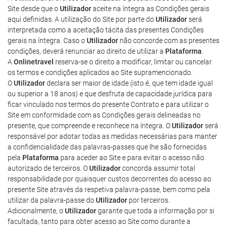
Site desde que o
Utilizador
aceite na íntegra as Condições gerais
aqui definidas. A utilização do Site por parte do
Utilizador
será
interpretada como a aceitação tácita das presentes Condições
gerais na íntegra. Caso o
Utilizador
não concorde com as presentes
condições, deverá renunciar ao direito de utilizar a
Plataforma
.
A
Onlinetravel
reserva-se o direito a modificar, limitar ou cancelar
os termos e condições aplicados ao Site supramencionado.
O
Utilizador
declara ser maior de idade (isto é, que tem idade igual
ou superior a 18 anos) e que desfruta de capacidade jurídica para
ficar vinculado nos termos do presente Contrato e para utilizar o
Site em conformidade com as Condições gerais delineadas no
presente, que compreende e reconhece na íntegra. O
Utilizador
será
responsável por adotar todas as medidas necessárias para manter
a confidencialidade das palavras-passes que lhe são fornecidas
pela
Plataforma
para aceder ao Site e para evitar o acesso não
autorizado de terceiros. O
Utilizador
concorda assumir total
responsabilidade por quaisquer custos decorrentes do acesso ao
presente Site através da respetiva palavra-passe, bem como pela
utilizar da palavra-passe do
Utilizador
por terceiros.
Adicionalmente, o
Utilizador
garante que toda a informação por si
facultada, tanto para obter acesso ao Site como durante a