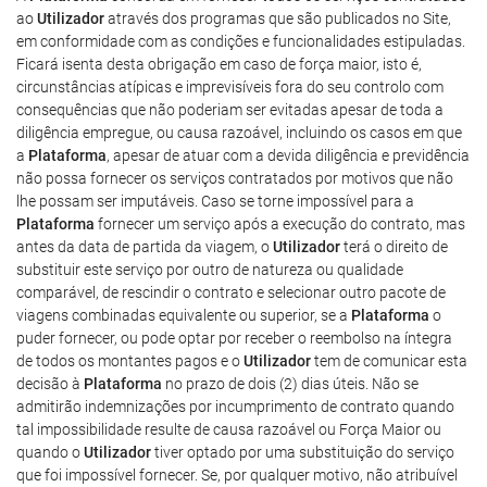
ao
Utilizador
através dos programas que são publicados no Site,
em conformidade com as condições e funcionalidades estipuladas.
Ficará isenta desta obrigação em caso de força maior, isto é,
circunstâncias atípicas e imprevisíveis fora do seu controlo com
consequências que não poderiam ser evitadas apesar de toda a
diligência empregue, ou causa razoável, incluindo os casos em que
a
Plataforma
, apesar de atuar com a devida diligência e previdência
não possa fornecer os serviços contratados por motivos que não
lhe possam ser imputáveis. Caso se torne impossível para a
Plataforma
fornecer um serviço após a execução do contrato, mas
antes da data de partida da viagem, o
Utilizador
terá o direito de
substituir este serviço por outro de natureza ou qualidade
comparável, de rescindir o contrato e selecionar outro pacote de
viagens combinadas equivalente ou superior, se a
Plataforma
o
puder fornecer, ou pode optar por receber o reembolso na íntegra
de todos os montantes pagos e o
Utilizador
tem de comunicar esta
decisão à
Plataforma
no prazo de dois (2) dias úteis. Não se
admitirão indemnizações por incumprimento de contrato quando
tal impossibilidade resulte de causa razoável ou Força Maior ou
quando o
Utilizador
tiver optado por uma substituição do serviço
que foi impossível fornecer. Se, por qualquer motivo, não atribuível