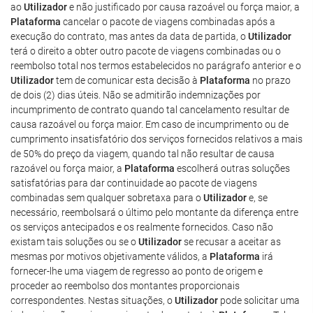
ao
Utilizador
e não justificado por causa razoável ou força maior, a
Plataforma
cancelar o pacote de viagens combinadas após a
execução do contrato, mas antes da data de partida, o
Utilizador
terá o direito a obter outro pacote de viagens combinadas ou o
reembolso total nos termos estabelecidos no parágrafo anterior e o
Utilizador
tem de comunicar esta decisão à
Plataforma
no prazo
de dois (2) dias úteis. Não se admitirão indemnizações por
incumprimento de contrato quando tal cancelamento resultar de
causa razoável ou força maior. Em caso de incumprimento ou de
cumprimento insatisfatório dos serviços fornecidos relativos a mais
de 50% do preço da viagem, quando tal não resultar de causa
razoável ou força maior, a
Plataforma
escolherá outras soluções
satisfatórias para dar continuidade ao pacote de viagens
combinadas sem qualquer sobretaxa para o
Utilizador
e, se
necessário, reembolsará o último pelo montante da diferença entre
os serviços antecipados e os realmente fornecidos. Caso não
existam tais soluções ou se o
Utilizador
se recusar a aceitar as
mesmas por motivos objetivamente válidos, a
Plataforma
irá
fornecer-lhe uma viagem de regresso ao ponto de origem e
proceder ao reembolso dos montantes proporcionais
correspondentes. Nestas situações, o
Utilizador
pode solicitar uma