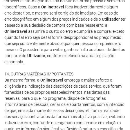
fornecer a informação incluída no Site de forma precisa e sem erros
tipográficos. Caso a
Onlinetravel
faça inadvertidamente algum
erro deste tipo, o mesmo será corrigido de imediato. Em caso de
erro tipográfico em algum dos preços indicados e de o
Utilizador
ter
baseado a sua decisão de compra com base nesse erro, a
Onlinetravel
assumirá o custo do erro e cumprirá a compra, exceto
quando tal erro seja de tal forma desproporcional ao preço médio
que seja suficientemente óbvio a qualquer pessoa compreender o
mesmo. O precedente para evitar ganhos ilícito ou abuso de direitos
por parte do
Utilizador
, conforme definido na atual legislação
espanhola.
14. OUTRAS MATÉRIAS IMPORTANTES
Da mesma forma, a
Onlinetravel
emprega o maior esforço e
diligência na indicação das descrições de cada serviço, que foram
fornecidas pelos próprios estabelecimentos, nas datas das
reservas, para o que, no programa, dispõe de fotografias
informativas de pessoas, cenários e apartamentos, com a intenção
de que, em cada momento, essas descrições reflitam a realidade
dos serviços contratados da forma mais objetiva possível, evitando
induzir em erro, confundir ou enganar o consumidor em relação a
qualquer informação significativa. Devido à natureza específica da