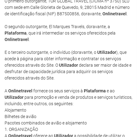
O primeiro outorgante, TOR GLOBAL TRAVEL (CICMA nº 3750) SLU
com sede em Calle Glorieta de Quevedo, 9, 28015 Madrid e número
de identificação fiscal (NIF) B87500856, doravante,
Onlinetravel
.
O segundo outorgante, El Marques Travels, doravante, a
Plataforma
, que irá intermediar os serviços oferecidos pela
Onlinetravel
.
E o terceiro outorgante, o indivíduo (doravante, o
Utilizador
), que
acede à página para obter informação e contratar os serviços
oferecidos através do Site. O
Utilizador
declara ser maior de idade e
desfrutar de capacidade jurídica para adquirir os serviços
oferecidos através do Site.
A
Onlinetravel
fornece os seus serviços à
Plataforma
e ao
Utilizador
para promoção e venda de produtos e serviços turísticos,
incluindo, entre outros, os seguintes:
Alojamento
Bilhetes de avião
Pacotes combinados de avião e alojamento
1. ORGANIZAÇÃO
A
Onlinetravel
oferece ao
Utilizador
a possibilidade de utilizar o