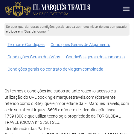
Se quer guardar estas condições gerais, aceda ao menu iniciar do seu computador
e clique em "Guardar como..."
Termos e Condições
Condições Gerais de Alojamento
Condicções Gerais dos Vôos
Condições gerais dos comboios
Condições gerais do contrato de viagem combinada
Os termos e condições indicados adiante regem o acesso e a
utilização do URL booking.elmarquestravels.com (doravante
referido como o Site), que é propriedade da El Marques Travels, com
sede social em Urquiza 3698 e número de identificação fiscal
17591308 e que utiliza tecnologia propriedade da TOR GLOBAL
TRAVEL (CICMA nº 3750) SLU.
Identificação das Partes