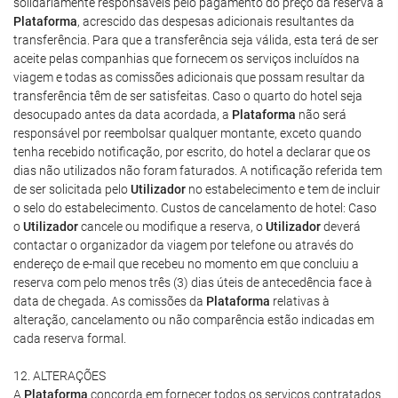
solidariamente responsáveis pelo pagamento do preço da reserva à
Plataforma
, acrescido das despesas adicionais resultantes da
transferência. Para que a transferência seja válida, esta terá de ser
aceite pelas companhias que fornecem os serviços incluídos na
viagem e todas as comissões adicionais que possam resultar da
transferência têm de ser satisfeitas. Caso o quarto do hotel seja
desocupado antes da data acordada, a
Plataforma
não será
responsável por reembolsar qualquer montante, exceto quando
tenha recebido notificação, por escrito, do hotel a declarar que os
dias não utilizados não foram faturados. A notificação referida tem
de ser solicitada pelo
Utilizador
no estabelecimento e tem de incluir
o selo do estabelecimento. Custos de cancelamento de hotel: Caso
o
Utilizador
cancele ou modifique a reserva, o
Utilizador
deverá
contactar o organizador da viagem por telefone ou através do
endereço de e-mail que recebeu no momento em que concluiu a
reserva com pelo menos três (3) dias úteis de antecedência face à
data de chegada. As comissões da
Plataforma
relativas à
alteração, cancelamento ou não comparência estão indicadas em
cada reserva formal.
12. ALTERAÇÕES
A
Plataforma
concorda em fornecer todos os serviços contratados