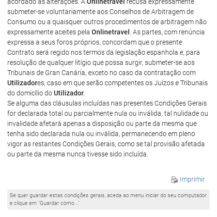
acordado as alterações. A
Onlinetravel
recusa expressamente
submeter-se voluntariamente aos Conselhos de Arbitragem de
Consumo ou a quaisquer outros procedimentos de arbitragem não
expressamente aceites pela
Onlinetravel
. As partes, com renúncia
expressa a seus foros próprios, concordam que o presente
Contrato será regido nos termos da legislação espanhola e, para
resolução de qualquer litígio que possa surgir, submeter-se aos
Tribunais de Gran Canária, exceto no caso da contratação com
Utilizador
es, caso em que serão competentes os Juízos e Tribunais
do domicílio do
Utilizador
.
Se alguma das cláusulas incluídas nas presentes Condições Gerais
for declarada total ou parcialmente nula ou inválida, tal nulidade ou
invalidade afetará apenas a disposição ou parte da mesma que
tenha sido declarada nula ou inválida, permanecendo em pleno
vigor as restantes Condições Gerais, como se tal provisão afetada
ou parte da mesma nunca tivesse sido incluída.
Imprimir
Se quer guardar estas condições gerais, aceda ao menu iniciar do seu computador
e clique em "Guardar como..."