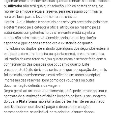
legitimamente a receber pessoas que não tenham sido declaradas e
o
Utilizador
não terá qualquer solução jurídica nestes casos. No
momento em que efetua a reserva, será necessário confirmar a
hora e o local para o levantamento das chaves.
Hotéis - A qualidade e o conteúdo dos serviços prestados pelo hotel
é determinado pela categoria oficial atribuída ao mesmo pelas
autoridades competentes no país relevante e está sujeita a
supervisão administrativa. Considerando a atual legislação
espanhola (que apenas estabelece a existência de quarto
individuais ou duplos, permitindo que alguns dos segundos estejam
equipados com uma terceira ou quarta cama), presume-se que a
utilização de uma terceira e/ou quarta cama é sempre feita com o
conhecimento das pessoas que ocupam o quarto. Este
pressuposto tácito deriva da certeza de que a ocupação do quarto
foi indicada anteriormente e está refletida em todas as cópias
impressas das reservas, bem como dos vouchers ou outra
documentação definitiva da viagem.
Regra geral, ao arrendar apartamento, o hóspede tem de assinar o
contrato de autorização oficial da locação no local. Este Contrato,
do qual a
Plataforma
não é uma das partes, tem de ser assinado
pelo
Utilizador
, que deverá pagar o depósito de caução
correspondente, se aplicável, para cobrir quaisquer danos