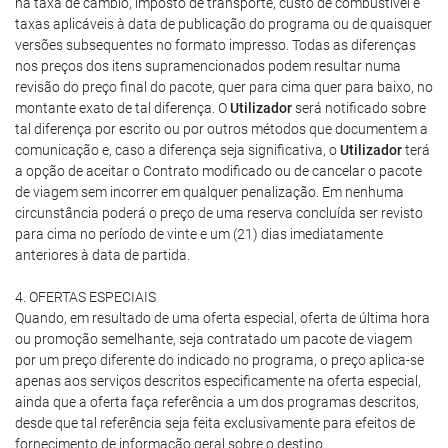
na taxa de câmbio, imposto de transporte, custo de combustível e
taxas aplicáveis à data de publicação do programa ou de quaisquer
versões subsequentes no formato impresso. Todas as diferenças
nos preços dos itens supramencionados podem resultar numa
revisão do preço final do pacote, quer para cima quer para baixo, no
montante exato de tal diferença. O
Utilizador
será notificado sobre
tal diferença por escrito ou por outros métodos que documentem a
comunicação e, caso a diferença seja significativa, o
Utilizador
terá
a opção de aceitar o Contrato modificado ou de cancelar o pacote
de viagem sem incorrer em qualquer penalização. Em nenhuma
circunstância poderá o preço de uma reserva concluída ser revisto
para cima no período de vinte e um (21) dias imediatamente
anteriores à data de partida.
4. OFERTAS ESPECIAIS
Quando, em resultado de uma oferta especial, oferta de última hora
ou promoção semelhante, seja contratado um pacote de viagem
por um preço diferente do indicado no programa, o preço aplica-se
apenas aos serviços descritos especificamente na oferta especial,
ainda que a oferta faça referência a um dos programas descritos,
desde que tal referência seja feita exclusivamente para efeitos de
fornecimento de informação geral sobre o destino.