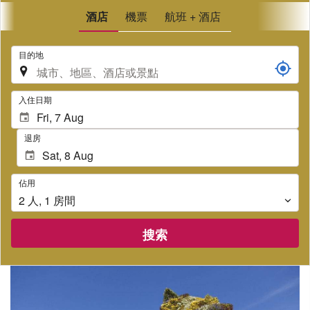
酒店
機票
航班 + 酒店
.
目的地
.
入住日期
退房
佔
佔用
用
2
人
,
1
房間
搜索