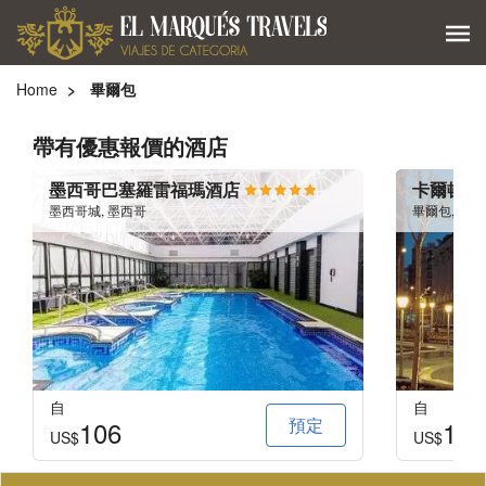
Home
畢爾包
帶有優惠報價的酒店
墨西哥巴塞羅雷福瑪酒店
卡爾頓酒
墨西哥城, 墨西哥
畢爾包, 西班
自
自
預定
106
183
US$
US$