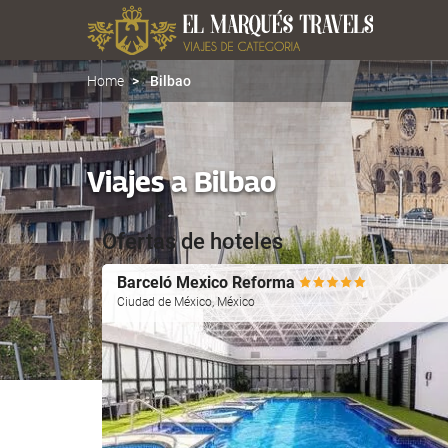
Home
Bilbao
Viajes a Bilbao
Ofertas de hoteles
Barceló Mexico Reforma
Ciudad de México, México