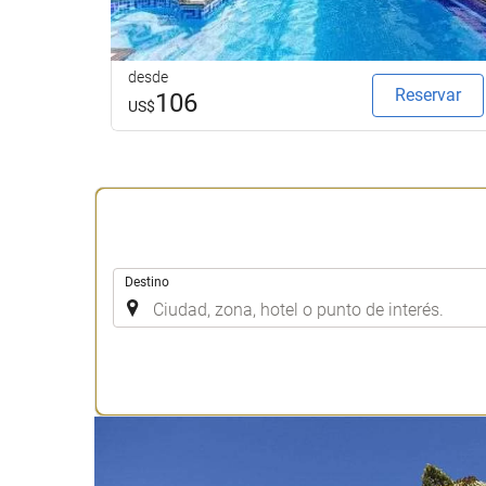
desde
Reservar
106
US$
.
Destino