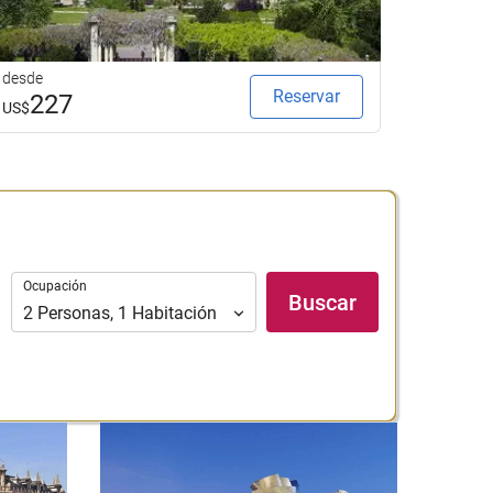
desde
desde
Reservar
227
23
US$
US$
Ocupación
Ocupación
Buscar
2
Personas
,
1
Habitación