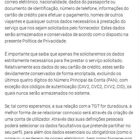
correio eletrónico, nacionalidade, dados do passaporte ou
documento de identificação, número de telefone, informações do
cartão de crédito para efetuar o pagamento, nomes de outros
viajantes e quaisquer outros dados necessários à prestação do
serviço que nos sejam solicitados pelo fornecedor. Estes dados
serão armazenados e conservados de acordo com o disposto na
presente Política de Privacidade.
É importante que saiba que apenas lhe solicitaremos os dados
estritamente necessários para lhe prestar o serviço solicitado.
Relativamente aos dados do seu cartão de crédito, estes serão
devidamente conservados de forma encriptada, excluindo os
últimos quatro dígitos do Número Principal da Conta (PAN), com
exceção dos códigos de autenticação (CAV2, CVC2, CVV2, CID), os
quais nunca serão armazenados no sistema.
Se, tal como esperamos, a sua relação com a TGT for duradoura, a
melhor forma de se relacionar connosco será através da criação de
uma conta de utilizador. Através das suas definições pessoais
poderá selecionar os dados facultativos que pretende partilhar no
seu perfil, para além dos dados essenciais ou obrigatórios (como o
nome ou o endereço de correio eletrónico), bem como fornecer-nos