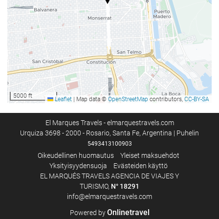
Internet
Ilmainen Wi-Fi
5000 ft
Leaflet
|
Map data ©
OpenStreetMap
contributors,
CC-BY-SA
El Marques Travels - elmarquestravels.com
Urquiza 3698 - 2000 - Rosario, Santa Fe, Argentina | Puhelin
5493413100903
Oikeudellinen huomautus
Yleiset maksuehdot
Yksityisyydensuoja
Evästeiden käyttö
EL MARQUÉS TRAVELS AGENCIA DE VIAJES Y
TURISMO,
N°
18291
info@elmarquestravels.com
Onlinetravel
Powered by