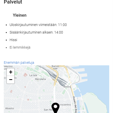
Palvelut
Yleinen
Uloskirjautuminen viimeistään: 11:00
Sisäänkirjautuminen alkaen: 14:00
Hissi
Ei lemmikkejä
Vastaanottopalvelut
Enemmän palveluja
24h-vastaanotto
+
Matkatavarasäilytys
−
Ruoka & juoma
Paikan päällä sijaitseva kahvila