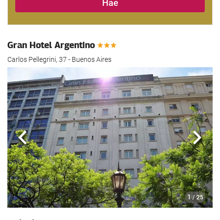
Hae
Gran Hotel Argentino
Carlos Pellegrini, 37 - Buenos Aires
Edellinen
Seur
1
/ 25