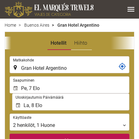
Home
Buenos Aires
Gran Hotel Argentino
Hotellit
Hiihto
.
Matkakohde
.
Saapuminen
Uloskirjautumis Päivämäärä
Käyttöaste
Käyttöaste
2
henkilöt
,
1
Huone