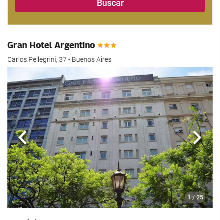
Buscar
Gran Hotel Argentino
Carlos Pellegrini, 37 - Buenos Aires
Anterior
Sigui
1
/ 25