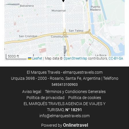
Acceso a Internet
Wifi gratis
5000 ft
Leaflet
|
Map data ©
OpenStreetMap
contributors,
CC-BY-SA
El Marques Travels - elmarquestravels.com
Urquiza 3698 - 2000 - Rosario, Santa Fe, Argentina | Teléfono
5493413100903
Aviso legal
Términos y Condiciones Generales
Política de privacidad
Política de cookies
EL MARQUÉS TRAVELS AGENCIA DE VIAJES Y
TURISMO,
N°
18291
info@elmarquestravels.com
Onlinetravel
Powered by