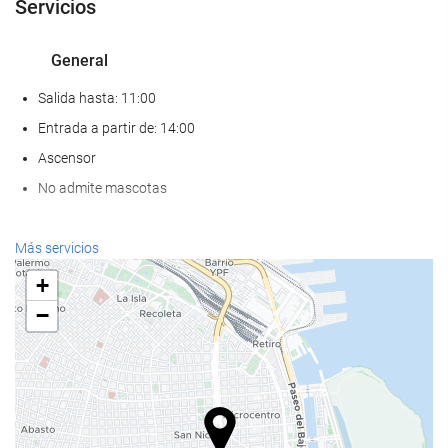
Servicios
General
Salida hasta: 11:00
Entrada a partir de: 14:00
Ascensor
No admite mascotas
Servicios de recepción
Más servicios
Recepción 24 horas
+
Guardaequipaje
−
Comida y bebida
Cafetera en zonas comunes