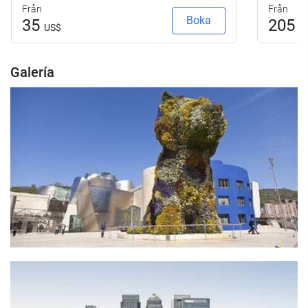
Från
Från
Boka
35
205
US$
U
Galería