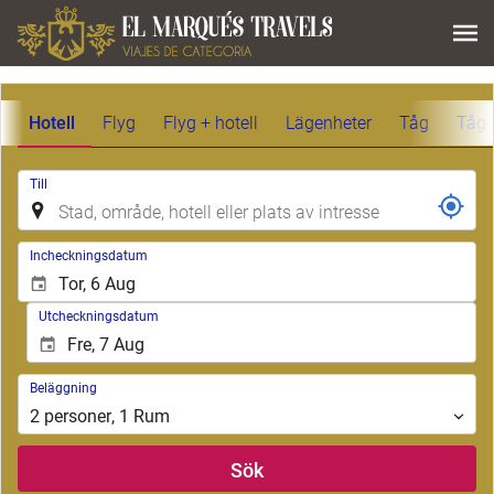
Hotell
Flyg
Flyg + hotell
Lägenheter
Tåg
Tåg 
.
Till
.
Incheckningsdatum
Utcheckningsdatum
Beläggning
Beläggning
2
personer
,
1
Rum
Sök