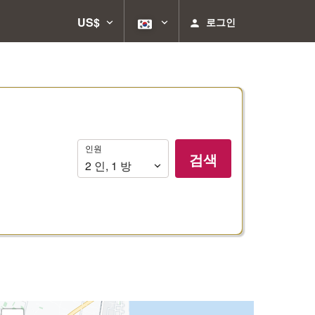
US$
로그인
인
인원
검색
원
2
인
,
1
방