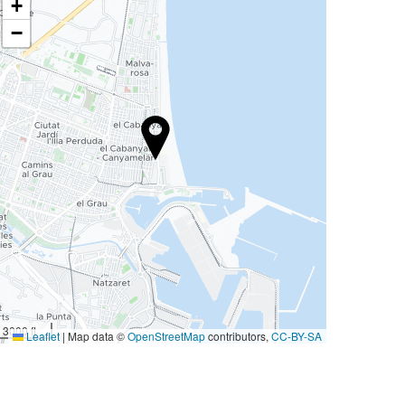
+
−
3000 ft
Leaflet
|
Map data ©
OpenStreetMap
contributors,
CC-BY-SA