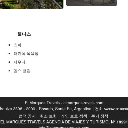
웰니스
스파
터키식 목욕탕
사우나
헬스 클럽
리셉션 서비스
24시간 프런트 데스크
El Marques Travels - elmarquestravels.com
수하물 보관소
rquiza 3698 - 2000 - Rosario, Santa Fe, Argentina | 전화
549341310090
법적 공지
취소 보험
개인 보호 정책
쿠키 정책
EL MARQUÉS TRAVELS AGENCIA DE VIAJES Y TURISMO,
N°
18291
비즈니스 시설
info@elmarquestravels.com