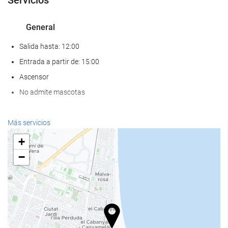
General
Salida hasta: 12:00
Entrada a partir de: 15:00
Ascensor
No admite mascotas
Bienestar
Más servicios
Spa
+
Hammam
−
Sauna
Gimnasio
Comida y bebida