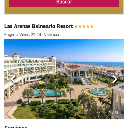
Buscar
Las Arenas Balneario Resort
Eugenia Viñes, 22-24 - Valencia
Anterior
Sigui
1
/ 25
Servicios