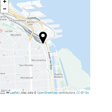
+
−
5000 ft
Leaflet
|
Map data ©
OpenStreetMap
contributors,
CC-BY-SA