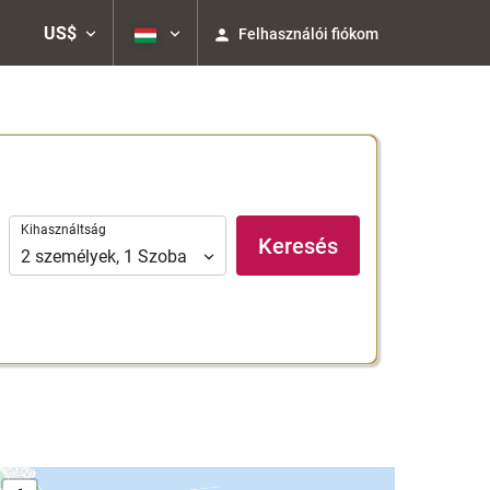
US$
Felhasználói fiókom
Kihasználtság
Kihasználtság
Keresés
2
személyek
,
1
Szoba