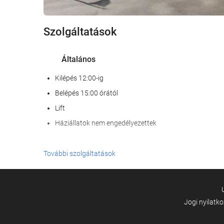
Szolgáltatások
Általános
Kilépés 12:00-ig
Belépés 15:00 órától
Lift
Háziállatok nem engedélyezettek
Recepció szolgáltatások
További szolgáltatások
24 órás recepció
poggyászmegőrzés
Jogi nyilatk
Medence