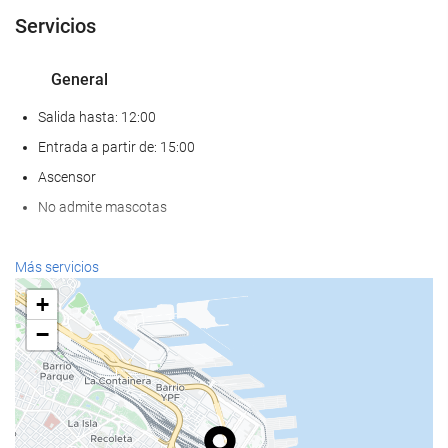
Servicios
General
Salida hasta: 12:00
Entrada a partir de: 15:00
Ascensor
No admite mascotas
Bienestar
Más servicios
Spa
+
Hammam
−
Sauna
Gimnasio
Servicios de recepción