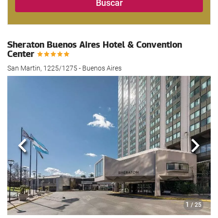
Buscar
Sheraton Buenos Aires Hotel & Convention
Center
San Martin, 1225/1275 - Buenos Aires
Anterior
Sigui
1
/ 25