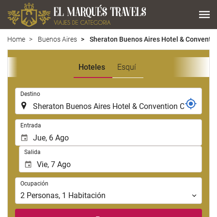
Home
Buenos Aires
Sheraton Buenos Aires Hotel & Conventio
Hoteles
Esquí
.
Destino
.
Entrada
Salida
Ocupación
Ocupación
2
Personas
,
1
Habitación