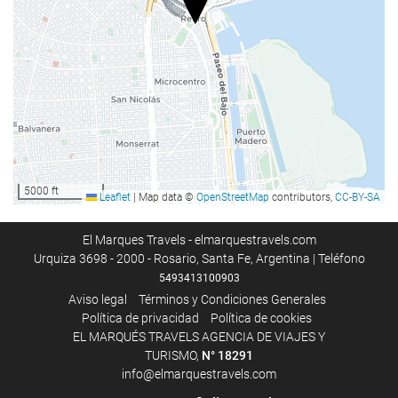
Recepción 24 horas
Guardaequipaje
Comida y bebida
Restaurante a la carta
Bar
5000 ft
Leaflet
|
Map data ©
OpenStreetMap
contributors,
CC-BY-SA
Piscina
Piscina
El Marques Travels - elmarquestravels.com
Urquiza 3698 - 2000 - Rosario, Santa Fe, Argentina | Teléfono
5493413100903
Instalaciones de negocios
Aviso legal
Términos y Condiciones Generales
Política de privacidad
Política de cookies
Centro de negocios
EL MARQUÉS TRAVELS AGENCIA DE VIAJES Y
TURISMO,
N°
18291
Acceso a Internet
info@elmarquestravels.com