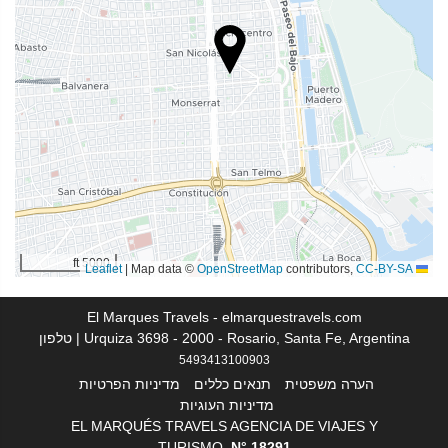
שירותי קבלה
דלפק קבלה 24 שעות ביממה
אחסון מטען
מתקנים לעסקים
מרכז עסקים
אינטרנט
אינטרנט אלחוטי חינם
5000 ft
|
Map data ©
OpenStreetMap
contributors,
CC-BY-SA
Leaflet
שירותי ניקיון
El Marques Travels - elmarquestravels.com
Urquiza 3698 - 2000 - Rosario, Santa Fe, Argentina | טלפון
מכבסה
5493413100903
הערה משפטית
תנאים כללים
מדיניות הפרטיות
בריאות
מדיניות העוגיות
EL MARQUÉS TRAVELS AGENCIA DE VIAJES Y
מכון כושר
TURISMO,
N°
18291