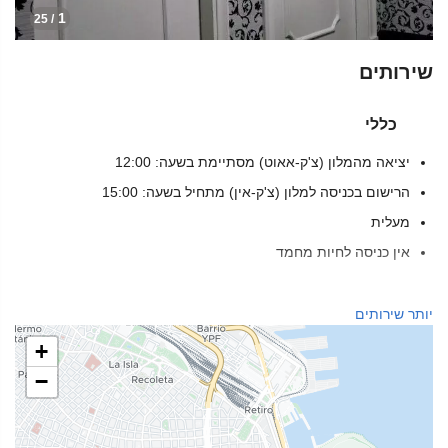
1
/ 25
שירותים
כללי
יציאה מהמלון (צ'ק-אאוט) מסתיימת בשעה: 12:00
הרישום בכניסה למלון (צ'ק-אין) מתחיל בשעה: 15:00
מעלית
אין כניסה לחיות מחמד
מזון ומשקאות
יותר שירותים
מסעדת א־לה־קארט
+
בר
−
בית קפה באתר