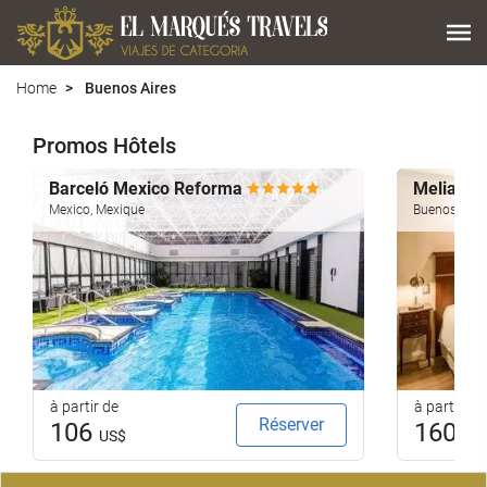
Home
Buenos Aires
Promos Hôtels
Barceló Mexico Reforma
Melia Re
Mexico, Mexique
Buenos Aires
à partir de
à partir de
Réserver
106
160
US$
US