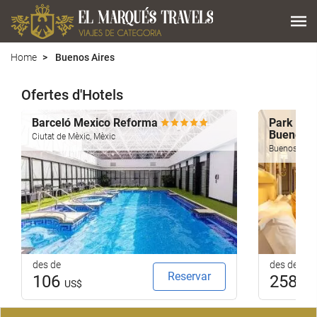
Home
Buenos Aires
Ofertes d'Hotels
Barceló Mexico Reforma
Park Towe
Buenos A
Ciutat de Mèxic, Mèxic
Buenos Aires
des de
des de
Reservar
106
258
US$
US