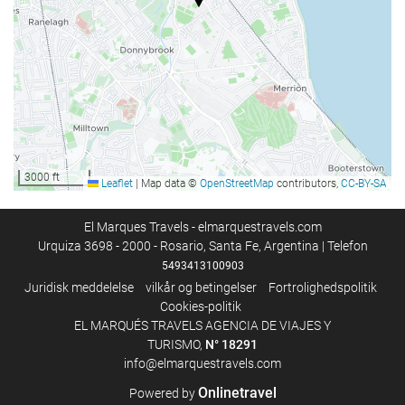
À la carte-restaurant
Bar
Café på stedet
Receptionen
Døgnåben reception
Bagageopbevaring
3000 ft
Leaflet
|
Map data ©
OpenStreetMap
contributors,
CC-BY-SA
Business faciliteter
El Marques Travels - elmarquestravels.com
Urquiza 3698 - 2000 - Rosario, Santa Fe, Argentina | Telefon
Business Center
5493413100903
Juridisk meddelelse
vilkår og betingelser
Fortrolighedspolitik
Internetadgang
Cookies-politik
EL MARQUÉS TRAVELS AGENCIA DE VIAJES Y
Gratis wi-fi
TURISMO,
N°
18291
info@elmarquestravels.com
Housekeeping
Onlinetravel
Powered by