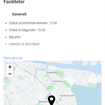
Faciliteter
Generelt
Check ud afsluttes klokken: 12:00
Check-in begynder: 15:00
Elevator
Kæledyr er ikke tilladt
Wellness
Flere servicer
Spa
+
Tyrkisk bad
−
Sauna
Fitness
Mad og drikke