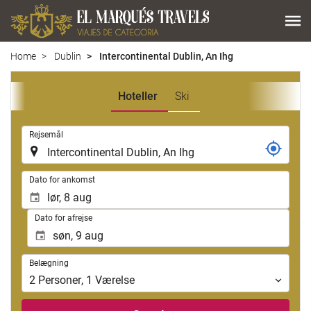
Home
Dublin
Intercontinental Dublin, An Ihg
Hoteller
Ski
.
Rejsemål
.
Dato for ankomst
Dato for afrejse
Belægning
Belægning
2
Personer
,
1
Værelse