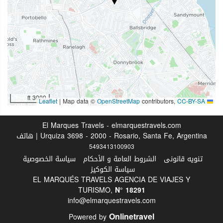
صرافة
مكتب الجولات السياحية
الطعام والمشروبات
مطعم
وجبات أطفال
قوائم النظام الغذائي الخاص (عند الطلب)
3000 ft
|
Map data ©
OpenStreetMap
contributors,
CC-BY-SA
Leaflet
خدمة الغرف
El Marques Travels - elmarquestravels.com
الرفاهية
Urquiza 3698 - 2000 - Rosario, Santa Fe, Argentina | هاتف
5493413100903
كراسي شاطئ كراسي استرخاء
تنويه قانونى
الشروط العامة و الأحكام
سياسة الخصوصية
سياسة الكوكيز
منتجع صحي (Spa)
EL MARQUÉS TRAVELS AGENCIA DE VIAJES Y
مسّاج
TURISMO,
N°
18291
صالة ألعاب رياضية
info@elmarquestravels.com
Onlinetravel
Powered by