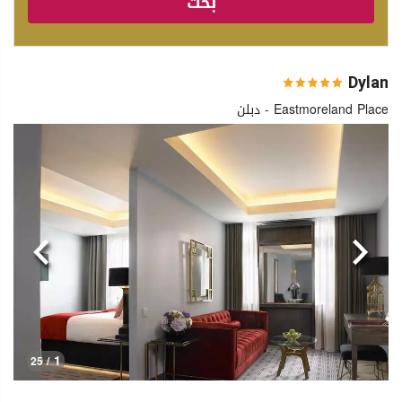
بحث
Dylan
Eastmoreland Place - دبلن
السابق
التالي
1
/ 25